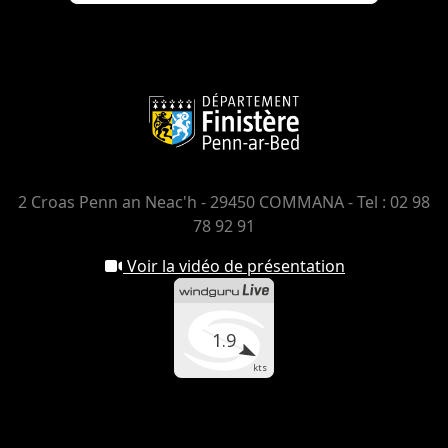
2 Croas Penn an Neac'h - 29450 COMMANA - Tel : 02 98
78 92 91
Voir la vidéo de présentation